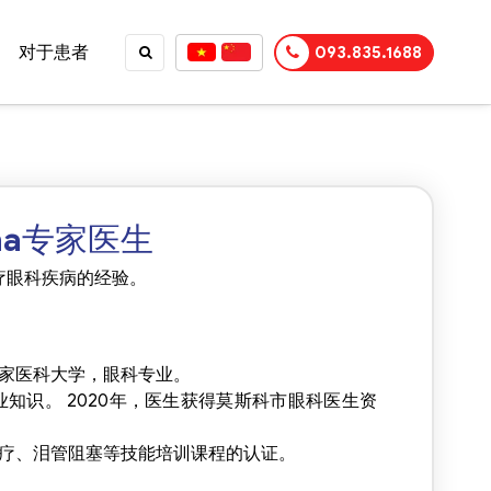
对于患者
093.835.1688
lovna专家医生
TỤC MUA HÀNG
检查和治疗眼科疾病的经验。
etia国家医科大学，眼科专业。
知识。 2020年，医生获得莫斯科市眼科医生资
oma治疗、泪管阻塞等技能培训课程的认证。