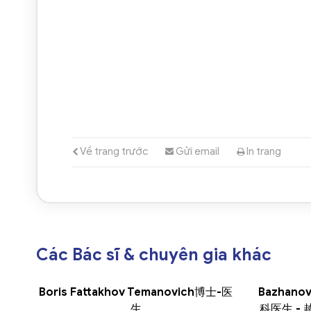
Về trang trước
Gửi email
In trang
Các Bác sĩ & chuyên gia khác
Boris Fattakhov Temanovich博士-医
Bazhanov 
生
科医生 -