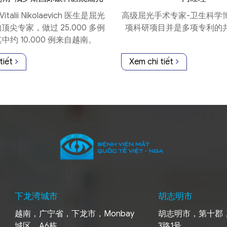
手术专家。
Vitalii Nikolaevich 医生是屈光
高级屈光手术专家-卫生科学
顶尖专家，做过 25.000 多例
项科研项目并是多项专利的
中约 10.000 例来自越南。
tiết
Xem chi tiết
下龙湾城市
胡志明市
越南，广宁省，下龙市，Monbay
胡志明市，第十郡
城区，A6栋
3路1号