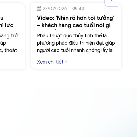
23/07/2026
43
ẫu
Video: 'Nhìn rõ hơn tôi tưởng'
C
hị lực
– khách hàng cao tuổi nói gì
v
sau phẫu thuật tại Mắt Việt –
đ
càng trở
Phẫu thuật đục thủy tinh thể là
C
Nga?
iúp
phương pháp điều trị hiện đại, giúp
n
ực, thoát
người cao tuổi nhanh chóng lấy lại
t
h gọng
thị lực sáng rõ với quy trình nhẹ
d
Xem chi tiết
X
ên, để
nhàng và thời gian hồi phục nhanh.
k
như
đa rủi
hủ
ẫn trước