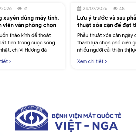
/2026
31
24/07/2026
48
 xuyên dùng máy tính,
Lưu ý trước và sau ph
n viên văn phòng chọn
thuật xóa cận để đạt t
Pro để xóa cận an
tối ưu
ốn tháo kính để thoát
Phẫu thuật xóa cận ngày 
hồi phục nhanh
bất tiện trong cuộc sống
thành lựa chọn phổ biến g
nhật, chị Vi Hương đã
nhiều người cải thiện thị l
nh xóa cận tại Bệnh viện
khỏi sự phụ thuộc vào kín
tiết
Xem chi tiết
c tế Việt – Nga.
hay kính áp tròng. Tuy nhi
đảm bảo kết quả điều trị 
mong muốn và hạn chế tối 
ro, người bệnh cần tuân t
nghiêm ngặt các hướng d
và sau phẫu thuật.