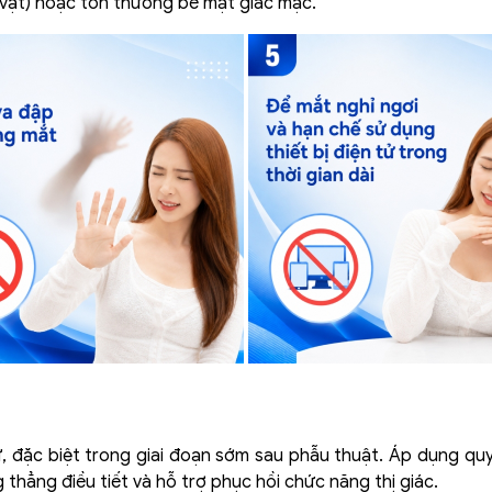
 vạt) hoặc tổn thương bề mặt giác mạc.
 tử, đặc biệt trong giai đoạn sớm sau phẫu thuật. Áp dụng qu
 thẳng điều tiết và hỗ trợ phục hồi chức năng thị giác.