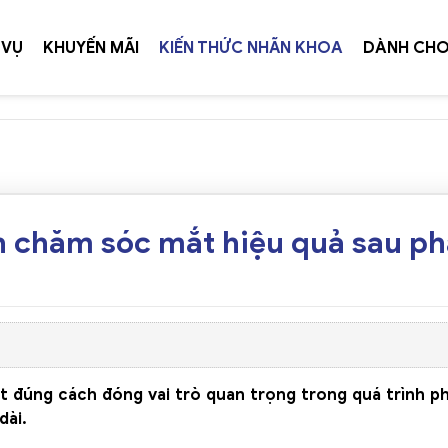
 VỤ
KHUYẾN MÃI
KIẾN THỨC NHÃN KHOA
DÀNH CHO
TIẾP 
h chăm sóc mắt hiệu quả sau ph
t đúng cách đóng vai trò quan trọng trong quá trình ph
dài.