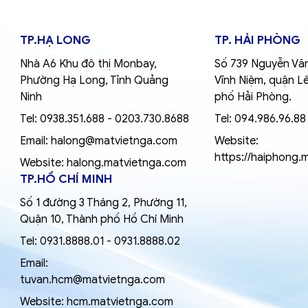
TP.HẠ LONG
TP. HẢI PHÒNG
Nhà A6 Khu đô thị Monbay,
Số 739 Nguyễn Văn
Phường Hạ Long, Tỉnh Quảng
Vĩnh Niệm, quận L
Ninh
phố Hải Phòng.
Tel:
0938.351.688
-
0203.730.8688
Tel:
094.986.96.88
Email:
halong@matvietnga.com
Website:
https://haiphong.
Website:
halong.matvietnga.com
TP.HỒ CHÍ MINH
Số 1 đường 3 Tháng 2, Phường 11,
Quận 10, Thành phố Hồ Chí Minh
Tel:
0931.8888.01
-
0931.8888.02
Email:
tuvan.hcm@matvietnga.com
Website:
hcm.matvietnga.com