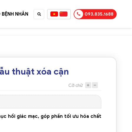
 BỆNH NHÂN
093.835.1688
TỤC MUA HÀNG
ẫu thuật xóa cận
Cỡ chữ
ục hồi giác mạc, góp phần tối ưu hóa chất