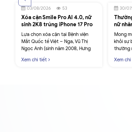
03/08/2026
53
30/07
Xóa cận Smile Pro AI 4.0, nữ
Thường
sinh 2K8 trúng iPhone 17 Pro
nữ nhâ
Max
SMILE 
Lựa chọn xóa cận tại Bệnh viện
Mong mu
toàn, 
Mắt Quốc tế Việt – Nga, Vũ Thị
khỏi sự 
Ngọc Anh (sinh năm 2008, Hưng
thường 
Yên) đã may mắn là khách hàng
quyết đị
Xem chi tiết
Xem chi 
đặc biệt trúng giải thưởng iPhone
Mắt Quố
17 Pro Max.
ất