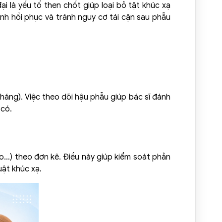
i là yếu tố then chốt giúp loại bỏ tật khúc xạ
nh hồi phục và tránh nguy cơ tái cận sau phẫu
 tháng). Việc theo dõi hậu phẫu giúp bác sĩ đánh
 có.
o…) theo đơn kê. Điều này giúp kiểm soát phản
uật khúc xạ.