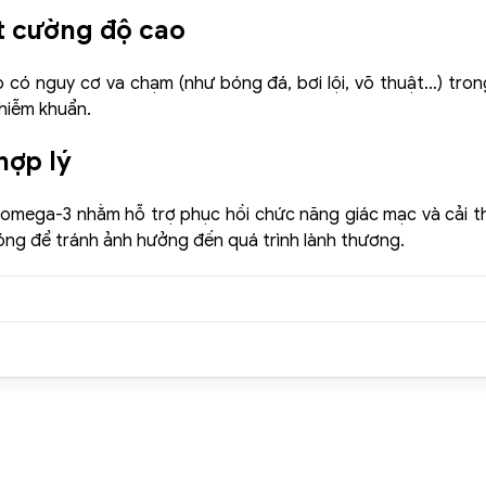
t cường độ cao
 có nguy cơ va chạm (như bóng đá, bơi lội, võ thuật…) tr
hiễm khuẩn.
hợp lý
 omega-3 nhằm hỗ trợ phục hồi chức năng giác mạc và cải t
óng để tránh ảnh hưởng đến quá trình lành thương.