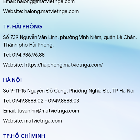
Email:
halong@matvietnga.com
Website:
halong.matvietnga.com
TP. HẢI PHÒNG
Số 739 Nguyễn Văn Linh, phường Vĩnh Niệm, quận Lê Chân,
Thành phố Hải Phòng.
Tel:
094.986.96.88
Website:
https://haiphong.matvietnga.com/
HÀ NỘI
Số 9-11-15 Nguyễn Đỗ Cung, Phường Nghĩa Đô, TP Hà Nội
Tel:
0949.8888.02
-
0949.8888.03
Email:
tuvan.hn@matvietnga.com
Website:
matvietnga.com
TP.HỒ CHÍ MINH