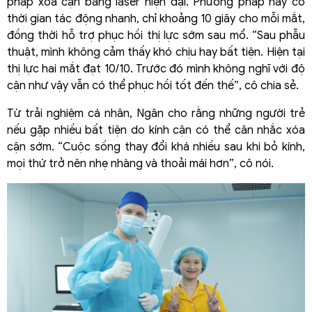
pháp xóa cận bằng laser hiện đại. Phương pháp này có
thời gian tác động nhanh, chỉ khoảng 10 giây cho mỗi mắt,
đồng thời hỗ trợ phục hồi thị lực sớm sau mổ. “Sau phẫu
thuật, mình không cảm thấy khó chịu hay bất tiện. Hiện tại
thị lực hai mắt đạt 10/10. Trước đó mình không nghĩ với độ
cận như vậy vẫn có thể phục hồi tốt đến thế”, cô chia sẻ.
Từ trải nghiệm cá nhân, Ngân cho rằng những người trẻ
nếu gặp nhiều bất tiện do kính cận có thể cân nhắc xóa
cận sớm. “Cuộc sống thay đổi khá nhiều sau khi bỏ kính,
mọi thứ trở nên nhẹ nhàng và thoải mái hơn”, cô nói.