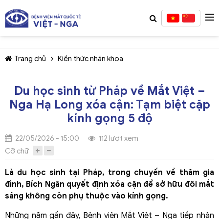
Trang chủ
Kiến thức nhãn khoa
Du học sinh từ Pháp về Mắt Việt –
Nga Hạ Long xóa cận: Tạm biệt cặp
TIẾP TỤC MUA HÀNG
kính gọng 5 độ
22/05/2026 - 15:00
112 lượt xem
Cỡ chữ
Là du học sinh tại Pháp, trong chuyến về thăm gia
đình, Bích Ngân quyết định xóa cận để sở hữu đôi mắt
sáng không còn phụ thuộc vào kính gọng.
Những năm gần đây, Bệnh viện Mắt Việt – Nga tiếp nhận