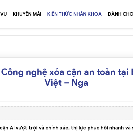
 VỤ
KHUYẾN MÃI
KIẾN THỨC NHÃN KHOA
DÀNH CHO
TIẾP 
ì? Công nghệ xóa cận an toàn tại
Việt – Nga
ận AI vượt trội và chính xác, thị lực phục hồi nhanh và 