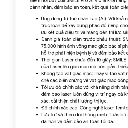
Điểm nổi bật của SMILE Pro AI 4.0 là khả năng 
bệnh nhân, đảm bảo an toàn, kết quả toàn diện 
Ứng dụng trí tuệ nhân tạo (AI): Với khả
trục loạn để xây dựng phác đồ riêng cho
ưu kết quả điều trị và mang đến thị lực s
Đánh giá toàn diện trước phẫu thuật: S
75.000 hình ảnh võng mạc giúp bác sĩ ph
hỗ trợ phát hiện bệnh lý và đảm bảo kết 
Thời gian Laser chưa đến 10 giây: SMILE
của Laser lên giác mạc mà còn giảm thiể
Không tạo vạt giác mạc: Thay vì tạo vạt
chế các biến chứng về vạt giác mạc đồng 
Tối ưu độ chính xác với khả năng định t
đảm bảo laser luôn đúng vị trí ngay cả 
xác, cải thiện chất lượng thị lực.
Độ chính xác cao: Công nghệ laser femtos
Lưu trữ và theo dõi thông minh: Toàn bộ 
dài hạn và đảm bảo an toàn tối đa.