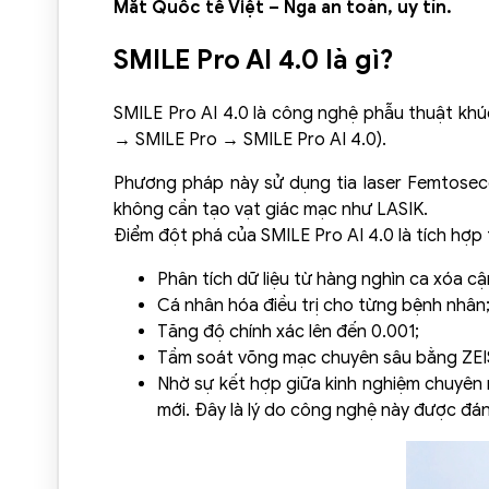
Mắt Quốc tế Việt – Nga an toàn, uy tín.
SMILE Pro AI 4.0 là gì?
SMILE Pro AI 4.0 là công nghệ phẫu thuật khúc
→ SMILE Pro → SMILE Pro AI 4.0).
Phương pháp này sử dụng tia laser Femtoseco
không cần tạo vạt giác mạc như LASIK.
Điểm đột phá của SMILE Pro AI 4.0 là tích hợp
Phân tích dữ liệu từ hàng nghìn ca xóa c
Cá nhân hóa điều trị cho từng bệnh nhân
Tăng độ chính xác lên đến 0.001;
Tầm soát võng mạc chuyên sâu bằng ZEIS
Nhờ sự kết hợp giữa kinh nghiệm chuyên m
mới. Đây là lý do công nghệ này được đán