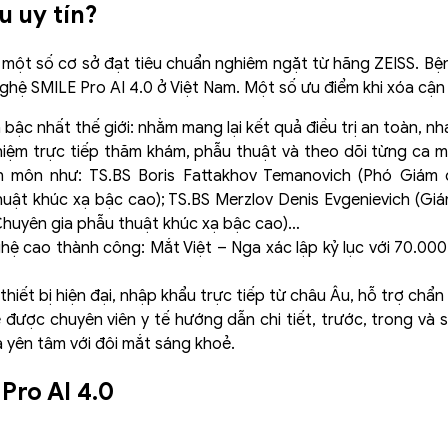
u uy tín?
i một số cơ sở đạt tiêu chuẩn nghiêm ngặt từ hãng ZEISS. Bệ
ghệ SMILE Pro AI 4.0 ở Việt Nam. Một số ưu điểm khi xóa cận 
ậc nhất thế giới: nhằm mang lại kết quả điều trị an toàn, nh
hiệm trực tiếp thăm khám, phẫu thuật và theo dõi từng ca m
n môn như: TS.BS Boris Fattakhov Temanovich (Phó Giám
thuật khúc xạ bậc cao); TS.BS Merzlov Denis Evgenievich (G
(Chuyên gia phẫu thuật khúc xạ bậc cao)…
ệ cao thành công: Mắt Việt – Nga xác lập kỷ lục với 70.000 
ết bị hiện đại, nhập khẩu trực tiếp từ châu Âu, hỗ trợ chẩn 
được chuyên viên y tế hướng dẫn chi tiết, trước, trong và 
 yên tâm với đôi mắt sáng khoẻ.
Pro AI 4.0