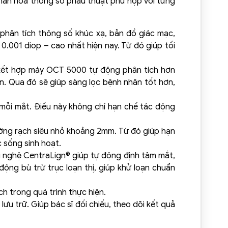
á nhân hoá thông số phẫu thuật phù hợp với từng
 phân tích thông số khúc xạ, bản đồ giác mạc,
0.001 diop – cao nhất hiện nay. Từ đó giúp tối
 kết hợp máy OCT 5000 tự động phân tích hơn
n. Qua đó sẽ giúp sàng lọc bệnh nhân tốt hơn,
 mỗi mắt. Điều này không chỉ hạn chế tác động
ường rạch siêu nhỏ khoảng 2mm. Từ đó giúp hạn
 sống sinh hoạt.
ng nghệ CentraLign® giúp tự động định tâm mắt,
động bù trừ trục loạn thị, giúp khử loạn chuẩn
h trong quá trình thực hiện.
ưu trữ. Giúp bác sĩ đối chiếu, theo dõi kết quả