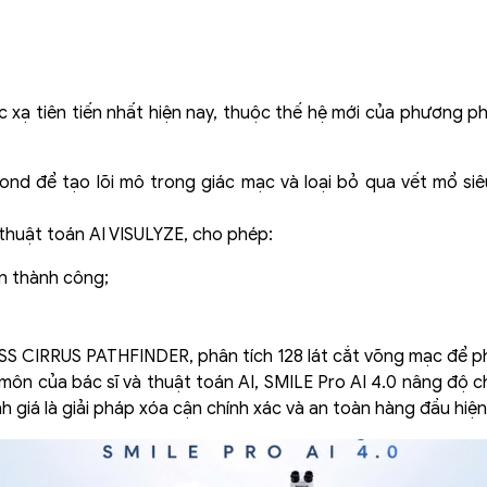
 xạ tiên tiến nhất hiện nay, thuộc thế hệ mới của phương p
nd để tạo lõi mô trong giác mạc và loại bỏ qua vết mổ siê
 thuật toán AI VISULYZE, cho phép:
ận thành công;
;
S CIRRUS PATHFINDER, phân tích 128 lát cắt võng mạc để ph
ôn của bác sĩ và thuật toán AI, SMILE Pro AI 4.0 nâng độ ch
h giá là giải pháp xóa cận chính xác và an toàn hàng đầu hiện