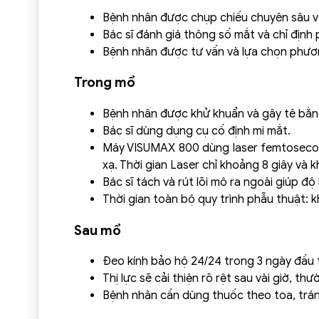
Bệnh nhân được chụp chiếu chuyên sâu với
Bác sĩ đánh giá thông số mắt và chỉ địn
Bệnh nhân được tư vấn và lựa chọn phươ
Trong mổ
Bệnh nhân được khử khuẩn và gây tê bằn
Bác sĩ dùng dụng cụ cố định mi mắt.
Máy VISUMAX 800 dùng laser femtosecon
xạ. Thời gian Laser chỉ khoảng 8 giây và
Bác sĩ tách và rút lõi mô ra ngoài giúp độ
Thời gian toàn bộ quy trình phẫu thuật: k
Sau mổ
Đeo kính bảo hộ 24/24 trong 3 ngày đầu t
Thị lực sẽ cải thiện rõ rệt sau vài giờ, t
Bệnh nhân cần dùng thuốc theo toa, tránh