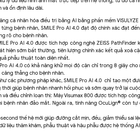
xử lý dữ liệu hình ảnh mắt trực tiếp trên hệ thống, từ đó c
và ổn định lâu dài.
 năng cá nhân hóa điều trị bằng AI bằng phần mềm VISULYZE
 từng bệnh nhân, SMILE Pro AI 4.0 đạt độ chính xác đạt đến 
áng rõ cho bệnh nhân.
MILE Pro AI 4.0 được tích hợp công nghệ ZEISS PathFinder
át hiện sớm bất thường, tiên lượng chính xác kết quả xoá cậ
quả phẫu thuật toàn diện nhất.
 Pro AI 4.0 có khả năng khử mọi độ cận chỉ trong 8 giây cho
u căng thẳng cho bệnh nhân.
 như các phương pháp khác, SMILE Pro AI 4.0 chỉ tạo một đ
thời giúp bệnh nhân nhanh hồi phục và sớm quay trở lại cuộc
âm và điều chỉnh loạn thị: Máy Visumax 800 được tích hợp cô
khi bệnh nhân đảo mắt. Ngoài ra, tính năng OcuLign® còn tự 
econd thế hệ mới giúp đường cắt mịn, đều, giảm thiểu sai lệc
dữ liệu thăm khám, phẫu thuật và hậu phẫu được hệ thống AI l