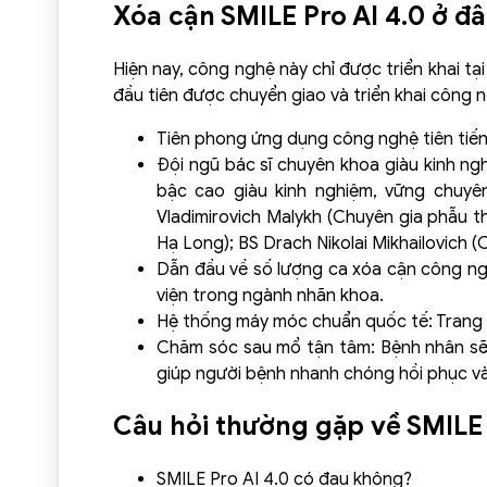
Xóa cận SMILE Pro AI 4.0 ở đâ
Hiện nay, công nghệ này chỉ được triển khai tạ
đầu tiên được chuyển giao và triển khai công n
Tiên phong ứng dụng công nghệ tiên tiến b
Đội ngũ bác sĩ chuyên khoa giàu kinh ng
bậc cao giàu kinh nghiệm, vững chuyê
Vladimirovich Malykh (Chuyên gia phẫu 
Hạ Long); BS Drach Nikolai Mikhailovich 
Dẫn đầu về số lượng ca xóa cận công ngh
viện trong ngành nhãn khoa.
Hệ thống máy móc chuẩn quốc tế: Trang thi
Chăm sóc sau mổ tận tâm: Bệnh nhân sẽ 
giúp người bệnh nhanh chóng hồi phục và
Câu hỏi thường gặp về SMILE 
SMILE Pro AI 4.0 có đau không?