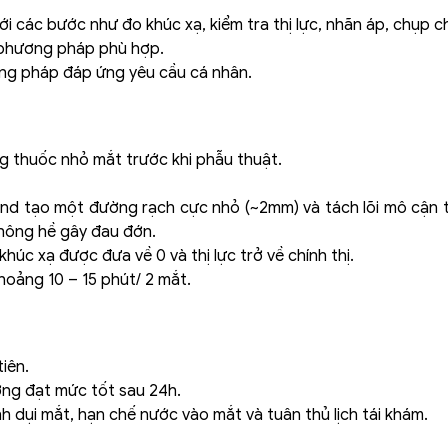
 các bước như đo khúc xạ, kiểm tra thị lực, nhãn áp, chụp c
h phương pháp phù hợp.
ng pháp đáp ứng yêu cầu cá nhân.
g thuốc nhỏ mắt trước khi phẫu thuật.
d tạo một đường rạch cực nhỏ (~2mm) và tách lõi mô cận t
 không hề gây đau đớn.
 khúc xạ được đưa về 0 và thị lực trở về chính thị.
hoảng 10 – 15 phút/ 2 mắt.
iên.
hường đạt mức tốt sau 24h.
 dụi mắt, hạn chế nước vào mắt và tuân thủ lịch tái khám.