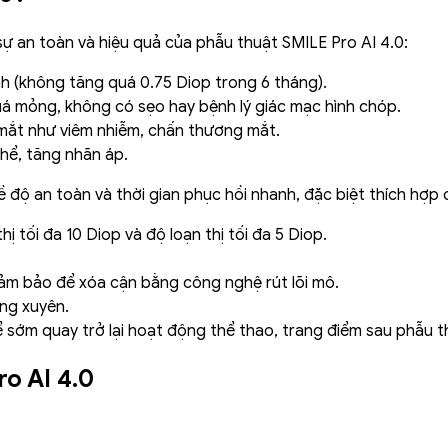
sự an toàn và hiệu quả của phẫu thuật SMILE Pro AI 4.0:
ịnh (không tăng quá 0.75 Diop trong 6 tháng).
á mỏng, không có sẹo hay bệnh lý giác mạc hình chóp.
 mắt như viêm nhiễm, chấn thương mắt.
hể, tăng nhãn áp.
ề độ an toàn và thời gian phục hồi nhanh, đặc biệt thích hợp
ị tối đa 10 Diop và độ loạn thị tối đa 5 Diop.
ảm bảo để xóa cận bằng công nghệ rút lõi mô.
ng xuyên.
 sớm quay trở lại hoạt động thể thao, trang điểm sau phẫu t
o AI 4.0