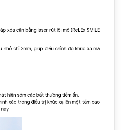
háp xóa cận bằng laser rút lõi mô (ReLEx SMILE
u nhỏ chỉ 2mm, giúp điều chỉnh độ khúc xạ mà
át hiện sớm các bất thường tiềm ẩn.
ính xác trong điều trị khúc xạ lên một tầm cao
 nay.