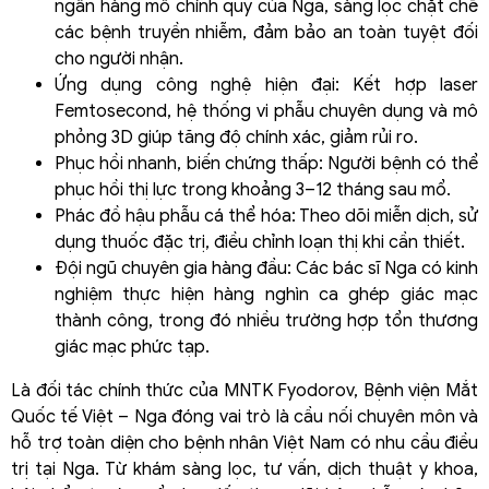
ngân hàng mô chính quy của Nga, sàng lọc chặt chẽ
các bệnh truyền nhiễm, đảm bảo an toàn tuyệt đối
cho người nhận.
Ứng dụng công nghệ hiện đại: Kết hợp laser
Femtosecond, hệ thống vi phẫu chuyên dụng và mô
phỏng 3D giúp tăng độ chính xác, giảm rủi ro.
Phục hồi nhanh, biến chứng thấp: Người bệnh có thể
phục hồi thị lực trong khoảng 3–12 tháng sau mổ.
Phác đồ hậu phẫu cá thể hóa: Theo dõi miễn dịch, sử
dụng thuốc đặc trị, điều chỉnh loạn thị khi cần thiết.
Đội ngũ chuyên gia hàng đầu: Các bác sĩ Nga có kinh
nghiệm thực hiện hàng nghìn ca ghép giác mạc
thành công, trong đó nhiều trường hợp tổn thương
giác mạc phức tạp.
Là đối tác chính thức của MNTK Fyodorov, Bệnh viện Mắt
Quốc tế Việt – Nga đóng vai trò là cầu nối chuyên môn và
hỗ trợ toàn diện cho bệnh nhân Việt Nam có nhu cầu điều
trị tại Nga. Từ khám sàng lọc, tư vấn, dịch thuật y khoa,