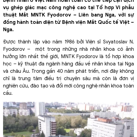
bệnh nhân ở Việt Nam hoàn toàn có thể tiếp cận dịch
vụ ghép giác mạc công nghệ cao tại Tổ hợp Vi phẫu
thuật Mắt MNTK Fyodorov – Liên bang Nga, với sự
đồng hành toàn diện từ Bệnh viện Mắt Quốc tế Việt –
Nga.
Được thành lập vào năm 1986 bởi Viện sĩ Svyatoslav N.
Fyodorov – một trong những nhà nhãn khoa có ảnh
hưởng lớn nhất thế giới, MNTK Fyodorov là tổ hợp khoa
học – kỹ thuật đa ngành hàng đầu về nhãn khoa tại Nga
và châu Âu. Trong gần 40 năm phát triển, nơi đây không
chỉ là trung tâm điều trị chuyên sâu mà còn là đơn vị
nghiên cứu, đào tạo và đổi mới công nghệ nhãn khoa toàn
cầu.