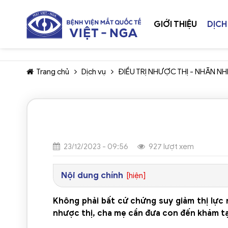
GIỚI THIỆU
DỊCH
Trang chủ
Dịch vụ
ĐIỀU TRỊ NHƯỢC THỊ - NHÃN NH
23/12/2023 - 09:56
927 lượt xem
Nội dung chính
[hiện]
Không phải bất cứ chứng suy giảm thị lực n
nhược thị, cha mẹ cần đưa con đến khám tại