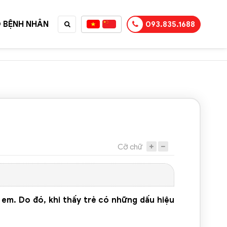
 BỆNH NHÂN
093.835.1688
TỤC MUA HÀNG
Cỡ chữ
ẻ em. Do đó, khi thấy trẻ có những dấu hiệu