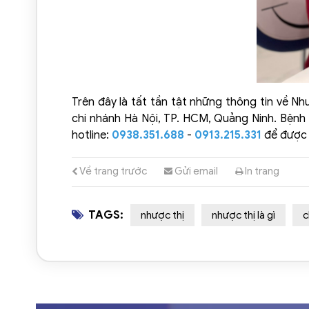
Trên đây là tất tần tật những thông tin về N
chi nhánh Hà Nội, TP. HCM, Quảng Ninh. Bệnh 
hotline:
0938.351.688
-
0913.215.331
để được 
Về trang trước
Gửi email
In trang
TAGS:
nhược thị
nhược thị là gì
c