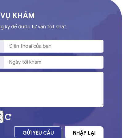
 VỤ KHÁM
ng ký để được tư vấn tốt nhất
GỬI YÊU CẦU
NHẬP LẠI