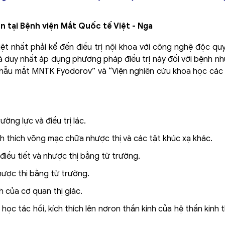
n tại Bệnh viện Mắt Quốc tế Việt - Nga
iệt nhất phải kể đến điều trị nội khoa với công nghệ độc qu
và duy nhất áp dụng phương pháp điều trị này đối với bệnh như
i phẫu mắt MNTK Fyodorov” và “Viện nghiên cứu khoa học các
ng lực và điều trị lác.
ích thích võng mạc chữa nhược thị và các tật khúc xạ khác.
iều tiết và nhược thị bằng từ trường.
hược thị bằng từ trường.
h của cơ quan thị giác.
c tác hồi, kích thích lên nơron thần kinh của hệ thần kinh th