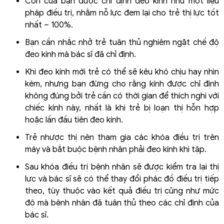
Con của bạn được chỉ định đeo kính như một liệu
pháp điều trị, nhằm nỗ lực đem lại cho trẻ thị lực tốt
nhất – 100%.
Bạn cần nhắc nhở trẻ tuân thủ nghiêm ngặt chế độ
đeo kính mà bác sĩ đã chỉ định.
Khi đeo kính mới trẻ có thể sẽ kêu khó chịu hay nhìn
kém, nhưng bạn đừng cho rằng kính được chỉ định
không đúng bởi trẻ cần có thời gian để thích nghi với
chiếc kính này, nhất là khi trẻ bị loạn thị hỗn hợp
hoặc lần đầu tiên đeo kính.
Trẻ nhược thị nên tham gia các khóa điều trị trên
máy và bắt buộc bệnh nhân phải đeo kính khi tập.
Sau khóa điều trị bệnh nhân sẽ được kiểm tra lại thị
lực và bác sĩ sẽ có thể thay đổi phác đồ điều trị tiếp
theo, tùy thuộc vào kết quả điều trị cũng như mức
độ mà bệnh nhân đã tuân thủ theo các chỉ định của
bác sĩ.